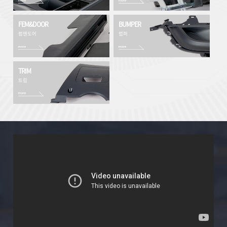
FEM&DOOR
BUMPER
펌앤도어
범퍼
TRIM
트림